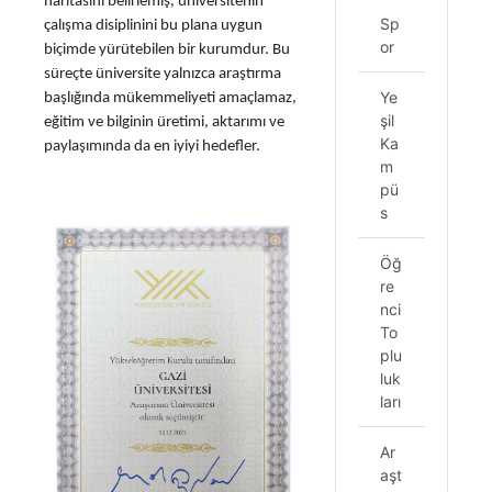
haritasını belirlemiş, üniversitenin
Sp
çalışma disiplinini bu plana uygun
or
biçimde yürütebilen bir kurumdur. Bu
süreçte üniversite yalnızca araştırma
Ye
başlığında mükemmeliyeti amaçlamaz,
şil
eğitim ve bilginin üretimi, aktarımı ve
Ka
paylaşımında da en iyiyi hedefler.
m
pü
s
Öğ
re
nci
To
plu
luk
ları
Ar
aşt