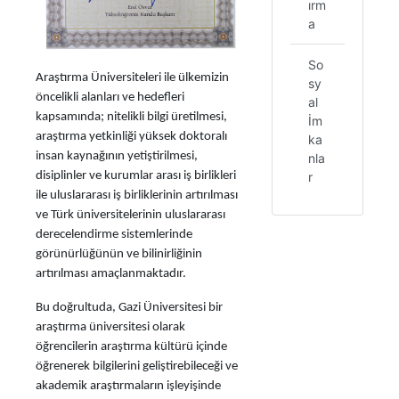
ırm
a
So
Araştırma Üniversiteleri ile ülkemizin
sy
öncelikli alanları ve hedefleri
al
kapsamında; nitelikli bilgi üretilmesi,
İm
araştırma yetkinliği yüksek doktoralı
ka
insan kaynağının yetiştirilmesi,
nla
r
disiplinler ve kurumlar arası iş birlikleri
ile uluslararası iş birliklerinin artırılması
ve Türk üniversitelerinin uluslararası
derecelendirme sistemlerinde
görünürlüğünün ve bilinirliğinin
artırılması amaçlanmaktadır.
Bu doğrultuda, Gazi Üniversitesi bir
araştırma üniversitesi olarak
öğrencilerin araştırma kültürü içinde
öğrenerek bilgilerini geliştirebileceği ve
akademik araştırmaların işleyişinde