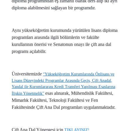
diploma programından eş zamanlı olarak ders alıp iki ayrı
diploma alabilmesini sağlayan bir programdır.
Aynı yükseköğretim kurumunda yürütülen lisans diploma
programları arasında ilgili bölümlerin ve fakülte
kurullarının önerisi ve Senatonun onayı ile çift ana dal
programı açılabilir.
Üniversitemizde
“Yükseköğretim Kurumlarında Önlisans ve
Lisans Düzeyindeki Programlar Arasında Geçiş, Çift Anadal,
Yandal ile Kurumlararası Kredi Transferi Yapılması Esaslarına
esas alınarak, Mühendislik Fakültesi,
İlişkin Yönetmelik”
Mimarlık Fakültesi, Teknoloji Fakültesi ve Fen
Fakültesinde Çift Ana Dal programları uygulanmaktadır.
Çift Ana Dal Yönergesi için
TIKLAYINIZ!